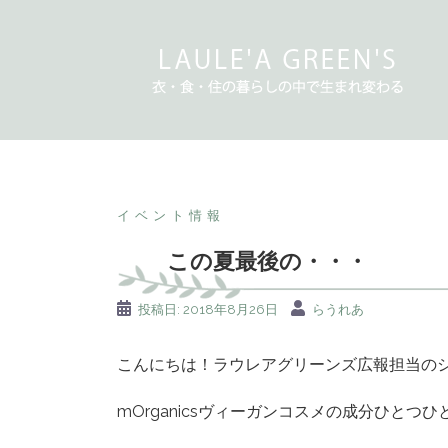
コ
ン
テ
ン
ツ
へ
ス
キ
イベント情報
ッ
プ
この夏最後の・・・
投稿日:
2018年8月26日
らうれあ
こんにちは！ラウレアグリーンズ広報担当のシャン
mOrganicsヴィーガンコスメの成分ひとつ