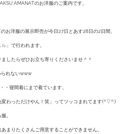
KSU AMANATのお洋服のご案内です。
ATのお洋服の展示即売が今日27日とあす28日の2日間、
スル』
で行われます。
りましたらぜひお立ち寄りくださいませ＾＾
められないwww
・・・寝間着にまで着ています。
わっただけやん！笑」ってツッコまれてます(^▽^;)
る服。
はあまりたくさんご用意することができません。