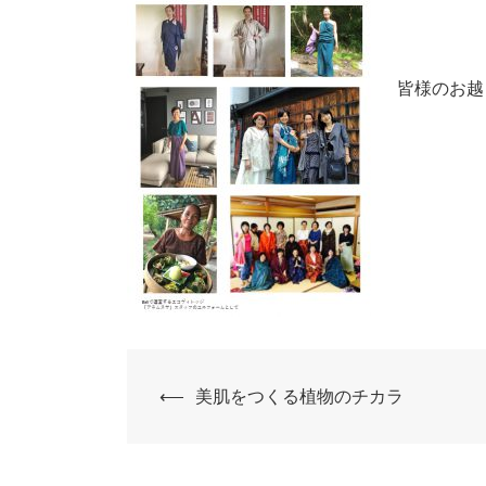
皆様のお越
投
⟵
美肌をつくる植物のチカラ
稿