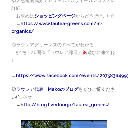
◎
天然植物成分１００％のBIOヴィーガンコスメの
詳細、
お求めは
ショッピングページ
からどうぞ(^_-)-☆
→
https://www.laulea-greens.com/m-
organics/
◎ラウレアグリーンズのすべてがわかる！
5/25・26開催『ラウレア縁日』
遊びに来てね
♪
→
https://www.facebook.com/events/2075836499
◎
ラウレア
代表
Makoのブログ
もぜひご覧くださ
い(^_-)-☆
→
http://blog.livedoor.jp/laulea_greens/