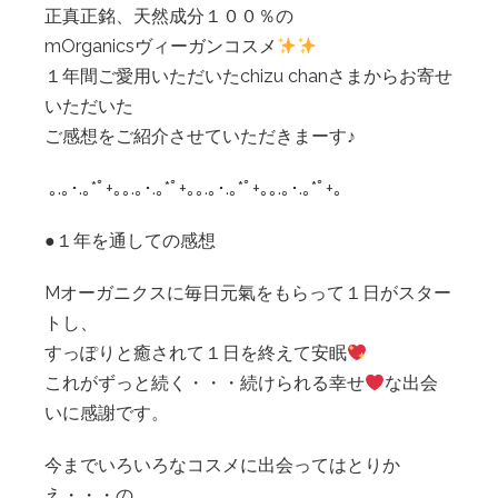
正真正銘、天然成分１００％の
mOrganicsヴィーガンコスメ
１年間ご愛用いただいたchizu chanさまからお寄せ
いただいた
ご感想をご紹介させていただきまーす♪
｡.｡･.｡*ﾟ+｡｡.｡･.｡*ﾟ+｡｡.｡･.｡*ﾟ+｡｡.｡･.｡*ﾟ+｡
●１年を通しての感想
Mオーガニクスに毎日元氣をもらって１日がスター
トし、
すっぽりと癒されて１日を終えて安眠
これがずっと続く・・・続けられる幸せ
な出会
いに感謝です。
今までいろいろなコスメに出会ってはとりか
え・・・の