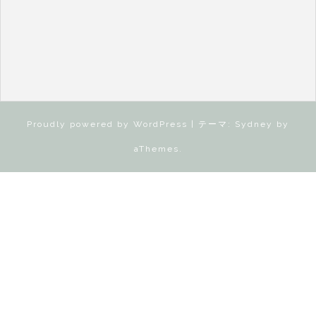
Proudly powered by WordPress
|
テーマ:
Sydney
by
aThemes.