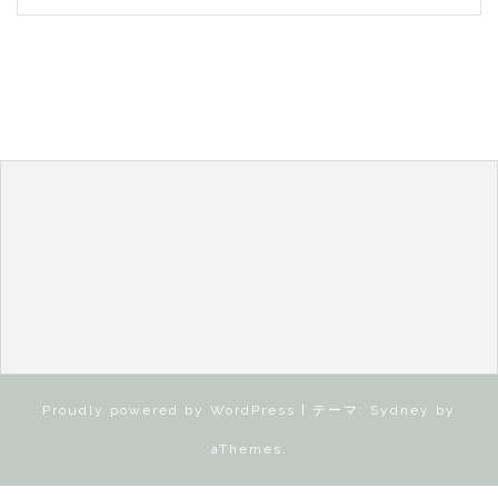
Proudly powered by WordPress
|
テーマ:
Sydney
by
aThemes.