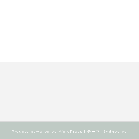
Proudly powered by WordPress
|
テーマ:
Sydney
by