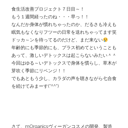
食生活改善プロジェクト７日目～！
もう１週間経ったのね・・・早っ！！
なんだか身体が慣れちゃったのか、だるさも冷えも
眠気もなくなりフツーの日常を送れちゃってます笑
ドッカ～ンを待ってるのだけど、まだ来ない
年齢的にも季節的にも、プラス初めてということも
あって、激しいデトックスは起こらないみたい＾＾
今回はゆる～いデトックスで身体を慣らし、草木が
芽吹く季節にリベンジ！！
でもあともう少し、カラダの声を聴きながら七合食
を続けてみまーす(*^^*)
さて、mOrganicsヴィーガンコスメの開発、製造