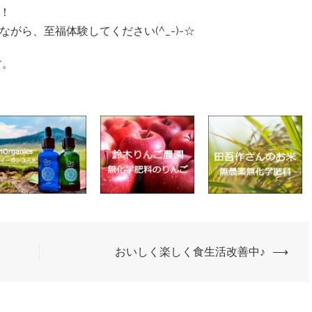
！
がら、至福体験してください(^_-)-☆
す。
！
おいしく楽しく食生活改善中♪
⟶