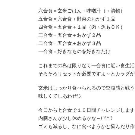
六合食＝玄米ごはん＋味噌汁（＋漬物）
五合食＝六合食＋野菜のおかず１品
四合食＝五合食＋１品（肉・魚もＯＫ）
三合食＝五合食＋おかず２品
二合食＝五合食＋おかず３品
一合食＝好きなものを好きなだけ
これまでの私は限りなく一合食に近い食生活
そろそろリセットが必要ですよ～とカラダが
玄米はしっかり食べられるので空腹感と戦う
味しくてしあわせ♡
今日から七合食で１０日間チャレンジします
内臓さんが少し休めるかな～(*^^*)
ゴミも減るし、なに食べようかと悩んだり作