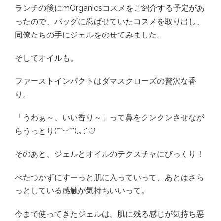
ランチの後にmOrganicsコスメをご紹介する予定があ
ったので、バッグに忍ばせていたコスメを取り出し、
同僚たちの手にジェルをのせてみました。
そしてオイルも。
ファーストインパクトはダマスクローズの贅沢な香
り。
「うわぁ～、いい香り～」って鼻をクンクンさせなが
らうっとり(*˘︶˘*).｡.:*♡
そのあと、ジェルとオイルのテクスチャにびっくり！
べたつかずにすーっと肌に入っていって、あとはさら
っとしている感触が気持ちいいって。
今まで使ってきたジェルは、肌に残る感じが気持ち悪