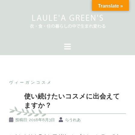
コ
Translate »
ン
テ
ン
ツ
へ
ス
キ
ッ
プ
ヴィーガンコスメ
使い続けたいコスメに出会えて
ますか？
投稿日:
2018年8月3日
らうれあ