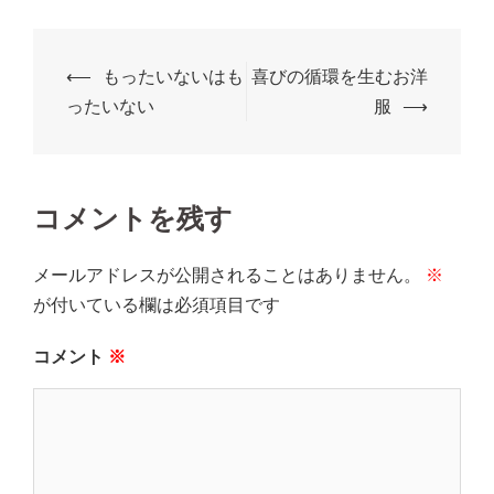
投
⟵
もったいないはも
喜びの循環を生むお洋
稿
ったいない
服
⟶
ナ
ビ
ゲ
コメントを残す
ー
シ
メールアドレスが公開されることはありません。
※
ョ
が付いている欄は必須項目です
ン
コメント
※