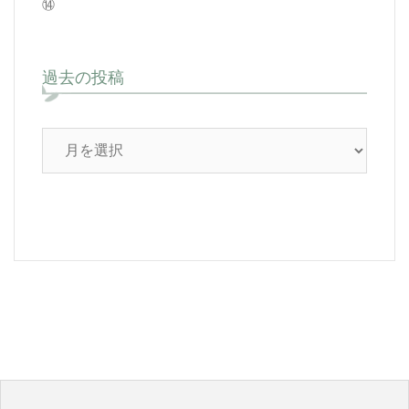
⑭
過去の投稿
過
去
の
投
稿