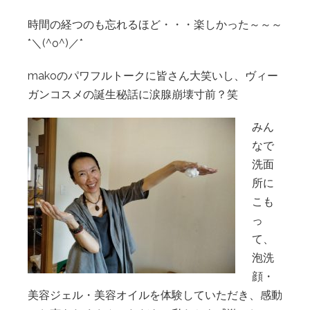
時間の経つのも忘れるほど・・・楽しかった～～～
*＼(^o^)／*
makoのパワフルトークに皆さん大笑いし、ヴィー
ガンコスメの誕生秘話に涙腺崩壊寸前？笑
みん
なで
洗面
所に
こも
っ
て、
泡洗
顔・
美容ジェル・美容オイルを体験していただき、感動