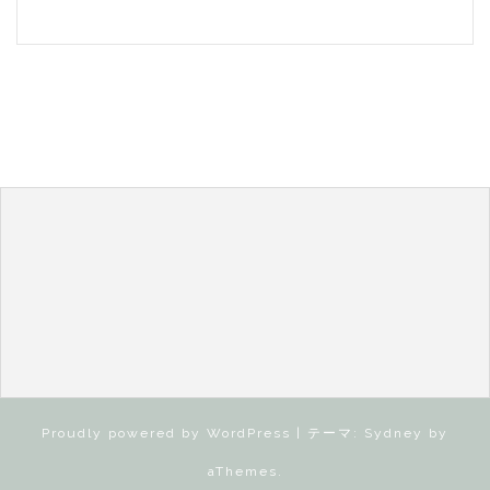
稿
Proudly powered by WordPress
|
テーマ:
Sydney
by
aThemes.