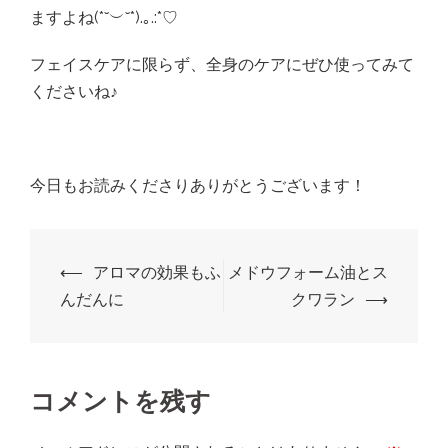
ますよね(*˘︶˘*).｡.:*♡
フェイスケアに限らず、全身のケアにぜひ使ってみて
くださいね♪
今日もお読みくださりありがとうございます！
投
⟵
アロマの効果もふ
メドウフォーム油とス
稿
んだんに
クワラン
⟶
ナ
ビ
ゲ
コメントを残す
ー