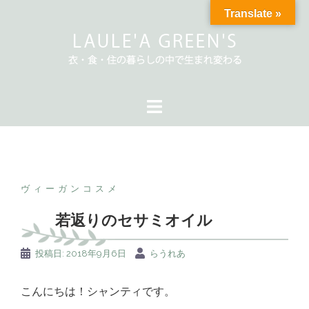
コ
Translate »
ン
テ
ン
ツ
へ
ス
キ
ッ
プ
ヴィーガンコスメ
若返りのセサミオイル
投稿日:
2018年9月6日
らうれあ
こんにちは！シャンティです。