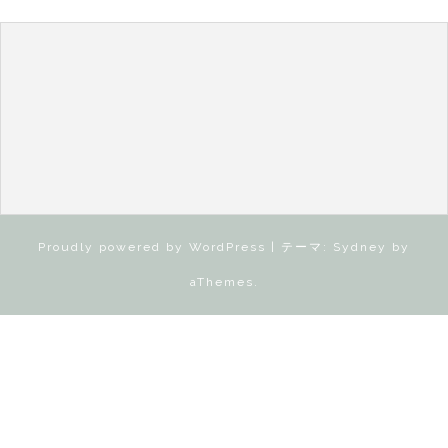
Proudly powered by WordPress
|
テーマ:
Sydney
by
aThemes.