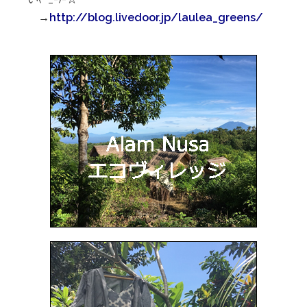
→
http://blog.livedoor.jp/laulea_greens/