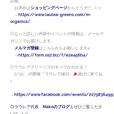
詳細、
お求めは
ショッピングページ
からどうぞ(^_-)-☆
→
https://www.laulea-greens.com/m-
organics/
◎もっと詳しい内容やイベントの情報は、メールマ
ガジンでお届けします。
はこちらからお願いします♪
メルマガ登録
→
https://form.os7.biz/f/e2e456b4/
◎ラウレアグリーンズのすべてがわかる！
5/25・26開催『ラウレア縁日』
遊びに来てね
♪
→
https://www.facebook.com/events/2075836499
◎
ラウレア
代表
Makoのブログ
もぜひご覧くださ
い(^_-)-☆