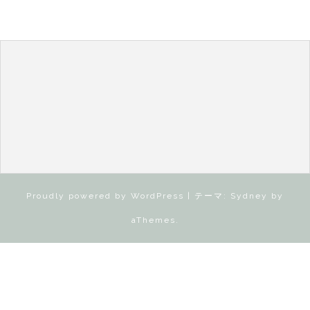
Proudly powered by WordPress
|
テーマ:
Sydney
by
aThemes.