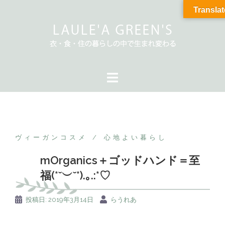
Translat
ヴィーガンコスメ
心地よい暮らし
mOrganics＋ゴッドハンド＝至
福(*˘︶˘*).｡.:*♡
投稿日:
2019年3月14日
らうれあ