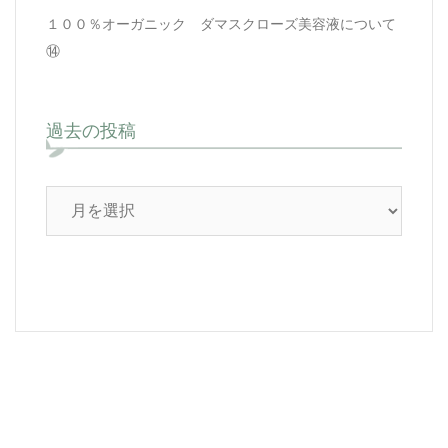
１００％オーガニック ダマスクローズ美容液について
⑭
過去の投稿
過
去
の
投
稿