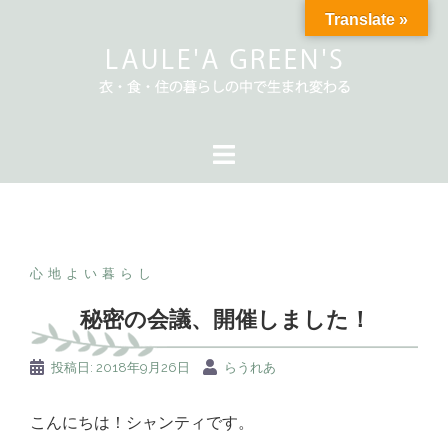
コ
Translate »
ン
テ
ン
ツ
へ
ス
キ
ッ
プ
心地よい暮らし
秘密の会議、開催しました！
投稿日:
2018年9月26日
らうれあ
こんにちは！シャンティです。