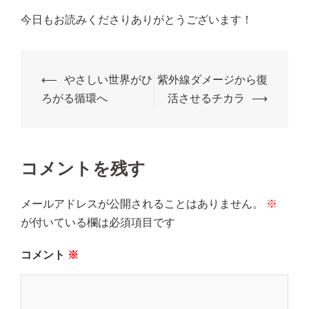
今日もお読みくださりありがとうございます！
投
⟵
やさしい世界がひ
紫外線ダメージから復
稿
ろがる循環へ
活させるチカラ
⟶
ナ
ビ
ゲ
コメントを残す
ー
シ
メールアドレスが公開されることはありません。
※
ョ
が付いている欄は必須項目です
ン
コメント
※