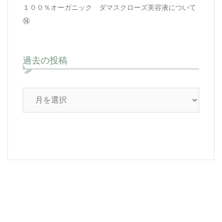
１００％オーガニック ダマスクローズ美容液について
⑭
過去の投稿
過
去
の
投
稿