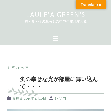
コ
Translate »
ン
テ
ン
ツ
へ
ス
キ
ッ
プ
お客様の声
蛍の幸せな光が部屋に舞い込ん
で・・・
投稿日:
2015年3月10日
SHANTI