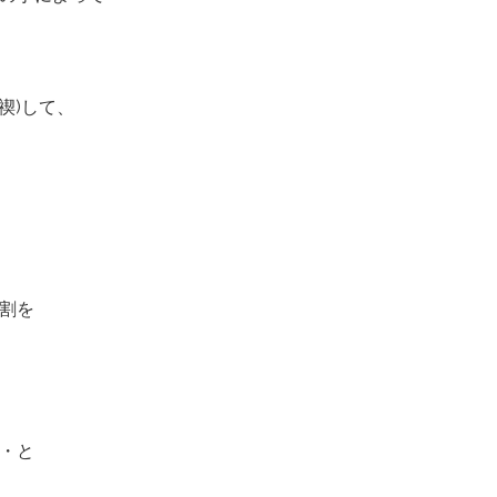
禊)して、
割を
・と