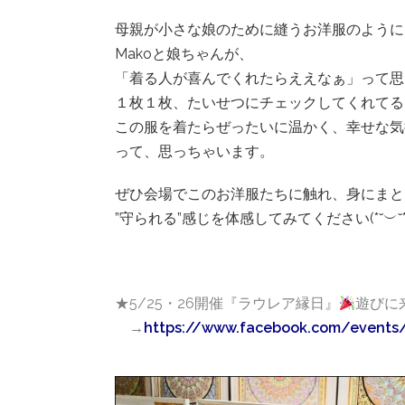
母親が小さな娘のために縫うお洋服のように
Makoと娘ちゃんが、
「着る人が喜んでくれたらええなぁ」って思
１枚１枚、たいせつにチェックしてくれてる
この服を着たらぜったいに温かく、幸せな気
って、思っちゃいます。
ぜひ会場でこのお洋服たちに触れ、身にまと
”守られる”感じを体感してみてください(*˘︶˘*).｡
★5/25・26開催『ラウレア縁日』
遊びに
→
https://www.facebook.com/events