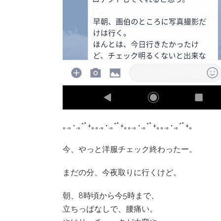
｡.｡･.｡*ﾟ+｡｡.｡･.｡*ﾟ+｡｡.｡･.｡*ﾟ+｡｡.｡･.｡*ﾟ+｡
今、やっと洋服チェック終わったー。
まだの分、今夜取りに行くけど。
朝、8時頃から今5時まで、
立ちっぱなしで、腰痛い。