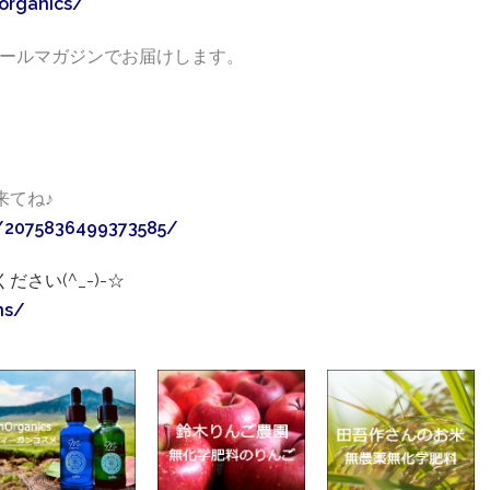
organics/
ールマガジンでお届けします。
来てね♪
/2075836499373585/
ださい(^_-)-☆
ns/