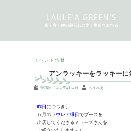
イベント情報
アンラッキーをラッキーに
投稿日:
2019年4月4日
らうれあ
昨日
につづき、
５月の
ラウレア縁日
でブースを
出店してくださるミューズさんを
ご紹介いたします～♪