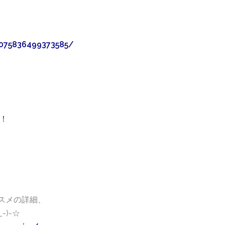
075836499373585/
！
スメの詳細、
-)-☆