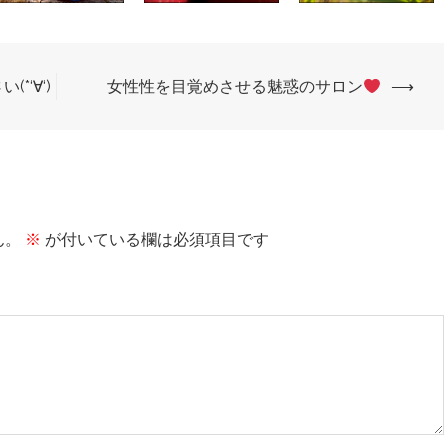
‘∀‘)
女性性を目覚めさせる魅惑のサロン
⟶
ん。
※
が付いている欄は必須項目です