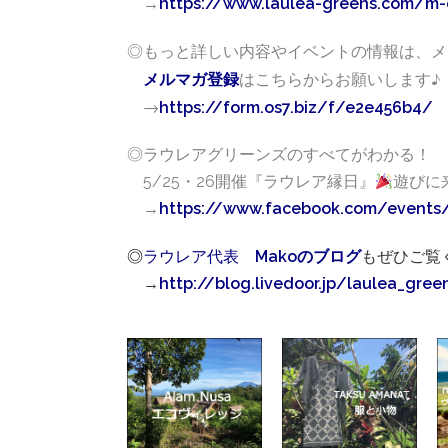
→
https://www.laulea-greens.com/m-
◎もっと詳しい内容やイベントの情報は、メ
はこちらからお願いします♪
メルマガ登録
→
https://form.os7.biz/f/e2e456b4/
◎ラウレアグリーンズのすべてがわかる！
5/25・26開催『ラウレア縁日』
遊びに
→
https://www.facebook.com/events
◎
ラウレア
代表
Makoのブログ
もぜひご覧く
→
http://blog.livedoor.jp/laulea_gree