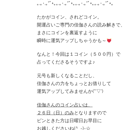
｡.｡･.｡*ﾟ+｡｡.｡･.｡*ﾟ+｡｡.｡･.｡*ﾟ+｡｡.｡･.｡*ﾟ+｡
たかがコイン、されどコイン。
開運占いご専門の佳伽さんの読み解きで、
まさにコインを裏返すように
瞬時に運気アップしちゃうかも～
なんと！今回は１コイン（５００円）で
占ってくださるそうですよ♪
元号も新しくなることだし、
佳伽さんの力をちょっとお借りして
運気アップしてみませんか(*’▽’)
佳伽さんのコイン占いは、
２６日（日）のみ
となりますので
ピンときた方は日曜日お早目に
お越しくださいね(^_-)-☆