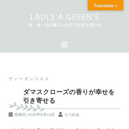
コ
Translate »
ン
テ
ン
ツ
へ
ス
キ
ッ
プ
ヴィーガンコスメ
ダマスクローズの香りが幸せを
引き寄せる
投稿日:
2018年6月24日
らうれあ