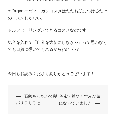
mOrganicsヴィーガンコスメはただお肌につけるだけ
のコスメじゃない。
セルフヒーリングができるコスメなのです。
気合を入れて「自分を大切にしなきゃ」って思わなく
ても自然に導いてくれるからね(^_-)-☆
今日もお読みくださりありがとうございます！
投
⟵
石鹸あわあわで髪
色素沈着やくすみが気
稿
がサラサラに
になっていました
⟶
ナ